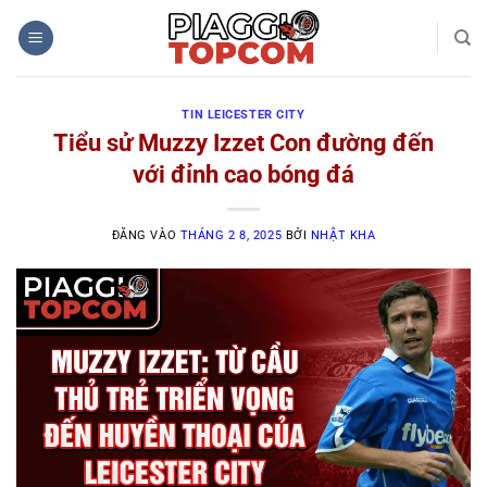
Bỏ
qua
nội
dung
TIN LEICESTER CITY
Tiểu sử Muzzy Izzet Con đường đến
với đỉnh cao bóng đá
ĐĂNG VÀO
THÁNG 2 8, 2025
BỞI
NHẬT KHA