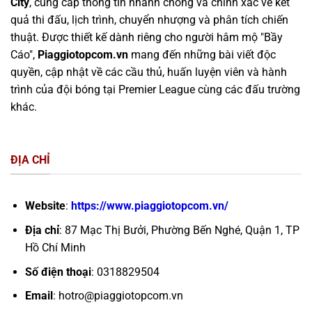
City
, cung cấp thông tin nhanh chóng và chính xác về kết
quả thi đấu, lịch trình, chuyển nhượng và phân tích chiến
thuật. Được thiết kế dành riêng cho người hâm mộ "Bầy
Cáo",
Piaggiotopcom.vn
mang đến những bài viết độc
quyền, cập nhật về các cầu thủ, huấn luyện viên và hành
trình của đội bóng tại Premier League cùng các đấu trường
khác.
ĐỊA CHỈ
Website
:
https://www.piaggiotopcom.vn/
Địa chỉ
: 87 Mạc Thị Bưởi, Phường Bến Nghé, Quận 1, TP
Hồ Chí Minh
Số điện thoại
: 0318829504
Email
:
hotro@piaggiotopcom.vn