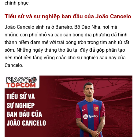
chinh phục.
Tiểu sử và sự nghiệp ban đầu của João Cancelo
João Cancelo sinh ra ở Barreiro, Bồ Đào Nha, nơi mà
những con phố nhỏ và các sân bóng địa phương đã hình
thành niềm đam mê với trái bóng tròn trong tim anh từ rất
sớm. Những ngày tháng thơ ấu tại đây đã góp phần tạo
nên một nền tảng vững chắc cho sự nghiệp sau này của
Cancelo.