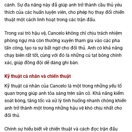
cánh. Sự đa năng này đã giúp anh trở thành cầu thủ yêu
thích của các huấn luyện viên, cho phép họ thay đổi chiến
thuật một cách linh hoạt trong các trận đấu.
Trong vai trò hậu vệ, Cancelo không chỉ chịu trách nhiệm
phòng ngự mà còn thường xuyên tham gia vào các pha
tấn công, tạo ra sự bất ngờ cho đối thủ. Anh có khả năng
chạy biên rất tốt, cùng với đó là những cú tạt bóng chính
xác, giúp đồng đội dễ dàng ghi bàn.
Kỹ thuật cá nhân và chiến thuật
Kỹ thuật cá nhân của Cancelo là một trong những yếu tố
quan trọng giúp anh tỏa sáng trên sân cỏ. Khả năng kiểm
soát bóng, tăng tốc và xử lý tình huống nhanh chóng khiến
anh trở thành một trong những hậu vệ khó chịu nhất cho
đối thủ.
Chính sự hiểu biết về chiến thuật và cách đọc trận đấu