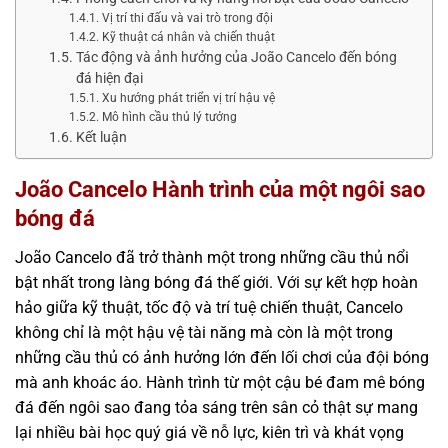
Vị trí thi đấu và vai trò trong đội
Kỹ thuật cá nhân và chiến thuật
Tác động và ảnh hưởng của João Cancelo đến bóng
đá hiện đại
Xu hướng phát triển vị trí hậu vệ
Mô hình cầu thủ lý tưởng
Kết luận
João Cancelo Hành trình của một ngôi sao
bóng đá
João Cancelo đã trở thành một trong những cầu thủ nổi
bật nhất trong làng bóng đá thế giới. Với sự kết hợp hoàn
hảo giữa kỹ thuật, tốc độ và trí tuệ chiến thuật, Cancelo
không chỉ là một hậu vệ tài năng mà còn là một trong
những cầu thủ có ảnh hưởng lớn đến lối chơi của đội bóng
mà anh khoác áo. Hành trình từ một cậu bé đam mê bóng
đá đến ngôi sao đang tỏa sáng trên sân cỏ thật sự mang
lại nhiều bài học quý giá về nỗ lực, kiên trì và khát vọng