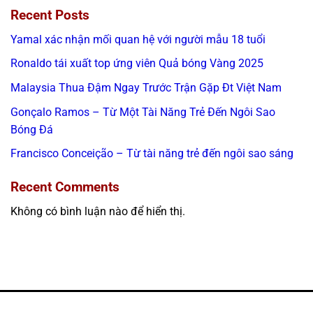
Recent Posts
Yamal xác nhận mối quan hệ với người mẫu 18 tuổi
Ronaldo tái xuất top ứng viên Quả bóng Vàng 2025
Malaysia Thua Đậm Ngay Trước Trận Gặp Đt Việt Nam
Gonçalo Ramos – Từ Một Tài Năng Trẻ Đến Ngôi Sao
Bóng Đá
Francisco Conceição – Từ tài năng trẻ đến ngôi sao sáng
Recent Comments
Không có bình luận nào để hiển thị.