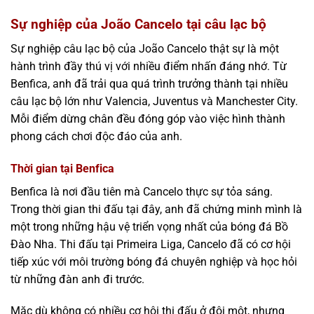
Sự nghiệp của João Cancelo tại câu lạc bộ
Sự nghiệp câu lạc bộ của João Cancelo thật sự là một
hành trình đầy thú vị với nhiều điểm nhấn đáng nhớ. Từ
Benfica, anh đã trải qua quá trình trưởng thành tại nhiều
câu lạc bộ lớn như Valencia, Juventus và Manchester City.
Mỗi điểm dừng chân đều đóng góp vào việc hình thành
phong cách chơi độc đáo của anh.
Thời gian tại Benfica
Benfica là nơi đầu tiên mà Cancelo thực sự tỏa sáng.
Trong thời gian thi đấu tại đây, anh đã chứng minh mình là
một trong những hậu vệ triển vọng nhất của bóng đá Bồ
Đào Nha. Thi đấu tại Primeira Liga, Cancelo đã có cơ hội
tiếp xúc với môi trường bóng đá chuyên nghiệp và học hỏi
từ những đàn anh đi trước.
Mặc dù không có nhiều cơ hội thi đấu ở đội một, nhưng