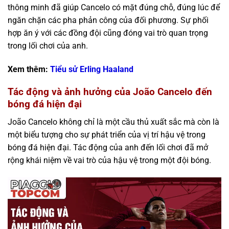
thông minh đã giúp Cancelo có mặt đúng chỗ, đúng lúc để
ngăn chặn các pha phản công của đối phương. Sự phối
hợp ăn ý với các đồng đội cũng đóng vai trò quan trọng
trong lối chơi của anh.
Xem thêm:
Tiểu sử Erling Haaland
Tác động và ảnh hưởng của João Cancelo đến
bóng đá hiện đại
João Cancelo không chỉ là một cầu thủ xuất sắc mà còn là
một biểu tượng cho sự phát triển của vị trí hậu vệ trong
bóng đá hiện đại. Tác động của anh đến lối chơi đã mở
rộng khái niệm về vai trò của hậu vệ trong một đội bóng.