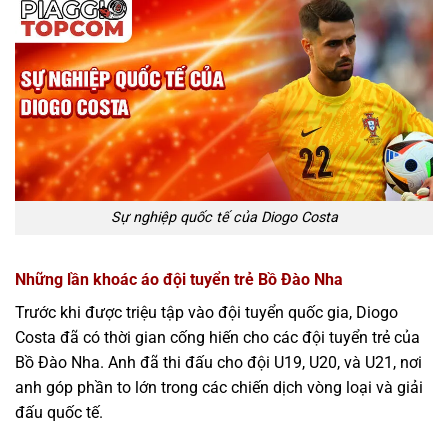
Sự nghiệp quốc tế của Diogo Costa
Những lần khoác áo đội tuyển trẻ Bồ Đào Nha
Trước khi được triệu tập vào đội tuyển quốc gia, Diogo
Costa đã có thời gian cống hiến cho các đội tuyển trẻ của
Bồ Đào Nha. Anh đã thi đấu cho đội U19, U20, và U21, nơi
anh góp phần to lớn trong các chiến dịch vòng loại và giải
đấu quốc tế.