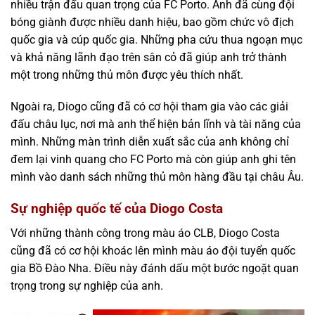
nhiều trận đấu quan trọng của FC Porto. Anh đã cùng đội
bóng giành được nhiều danh hiệu, bao gồm chức vô địch
quốc gia và cúp quốc gia. Những pha cứu thua ngoạn mục
và khả năng lãnh đạo trên sân cỏ đã giúp anh trở thành
một trong những thủ môn được yêu thích nhất.
Ngoài ra, Diogo cũng đã có cơ hội tham gia vào các giải
đấu châu lục, nơi mà anh thể hiện bản lĩnh và tài năng của
mình. Những màn trình diễn xuất sắc của anh không chỉ
đem lại vinh quang cho FC Porto mà còn giúp anh ghi tên
mình vào danh sách những thủ môn hàng đầu tại châu Âu.
Sự nghiệp quốc tế của Diogo Costa
Với những thành công trong màu áo CLB, Diogo Costa
cũng đã có cơ hội khoác lên mình màu áo đội tuyển quốc
gia Bồ Đào Nha. Điều này đánh dấu một bước ngoặt quan
trọng trong sự nghiệp của anh.