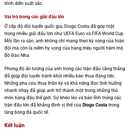
trình diễn xuất sắc.
Vai trò trong các giải đấu lớn
Ở cấp độ đội tuyển quốc gia, Diogo Costa đã góp mặt
trong nhiều giải đấu lớn như UEFA Euro và FIFA World Cup.
Mỗi lần ra sân, anh không chỉ mang theo kỳ vọng của toàn
đội mà còn là niềm hy vọng của hàng triệu người hâm mộ
Bồ Đào Nha.
Phong độ ấn tượng của anh trong các trận đấu căng thẳng
đã giúp đội tuyển tránh khỏi nhiều bàn thua đáng tiếc.
Những pha cứu thua thần kỳ và khả năng đọc tình huống
nhanh nhạy đã giúp anh trở thành một trong những thủ
môn hàng đầu thế giới. Sự khéo léo và bản lĩnh trong các
trận đấu lớn đã khẳng định vị thế của
Diogo Costa
trong
làng bóng đá quốc tế.
Kết luận