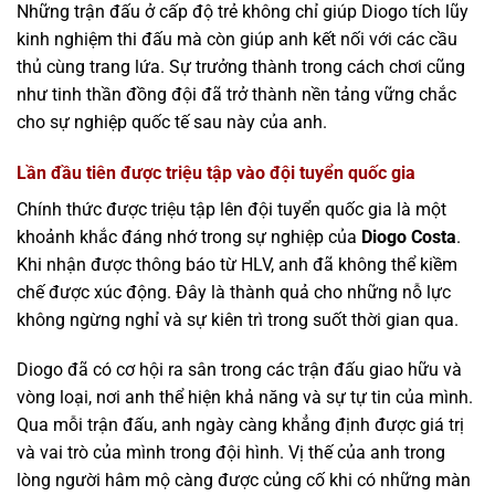
Những trận đấu ở cấp độ trẻ không chỉ giúp Diogo tích lũy
kinh nghiệm thi đấu mà còn giúp anh kết nối với các cầu
thủ cùng trang lứa. Sự trưởng thành trong cách chơi cũng
như tinh thần đồng đội đã trở thành nền tảng vững chắc
cho sự nghiệp quốc tế sau này của anh.
Lần đầu tiên được triệu tập vào đội tuyển quốc gia
Chính thức được triệu tập lên đội tuyển quốc gia là một
khoảnh khắc đáng nhớ trong sự nghiệp của
Diogo Costa
.
Khi nhận được thông báo từ HLV, anh đã không thể kiềm
chế được xúc động. Đây là thành quả cho những nỗ lực
không ngừng nghỉ và sự kiên trì trong suốt thời gian qua.
Diogo đã có cơ hội ra sân trong các trận đấu giao hữu và
vòng loại, nơi anh thể hiện khả năng và sự tự tin của mình.
Qua mỗi trận đấu, anh ngày càng khẳng định được giá trị
và vai trò của mình trong đội hình. Vị thế của anh trong
lòng người hâm mộ càng được củng cố khi có những màn