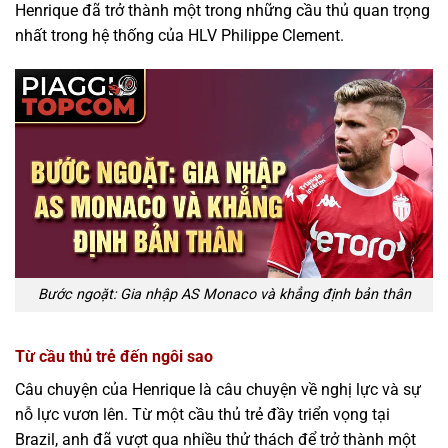
Henrique đã trở thành một trong những cầu thủ quan trọng
nhất trong hệ thống của HLV Philippe Clement.
Bước ngoặt: Gia nhập AS Monaco và khẳng định bản thân
Từ cầu thủ trẻ đến ngôi sao
Câu chuyện của Henrique là câu chuyện về nghị lực và sự
nỗ lực vươn lên. Từ một cầu thủ trẻ đầy triển vọng tại
Brazil, anh đã vượt qua nhiều thử thách để trở thành một