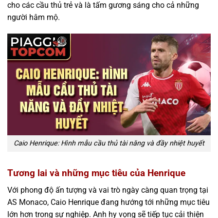
cho các cầu thủ trẻ và là tấm gương sáng cho cả những
người hâm mộ.
Caio Henrique: Hình mẫu cầu thủ tài năng và đầy nhiệt huyết
Tương lai và những mục tiêu của Henrique
Với phong độ ấn tượng và vai trò ngày càng quan trọng tại
AS Monaco, Caio Henrique đang hướng tới những mục tiêu
lớn hơn trong sự nghiệp. Anh hy vọng sẽ tiếp tục cải thiện