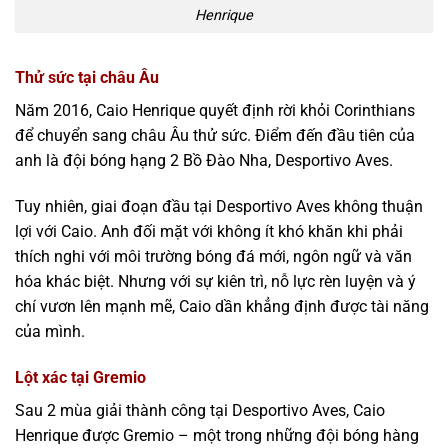
Henrique
Thử sức tại châu Âu
Năm 2016, Caio Henrique quyết định rời khỏi Corinthians
để chuyển sang châu Âu thử sức. Điểm đến đầu tiên của
anh là đội bóng hạng 2 Bồ Đào Nha, Desportivo Aves.
Tuy nhiên, giai đoạn đầu tại Desportivo Aves không thuận
lợi với Caio. Anh đối mặt với không ít khó khăn khi phải
thích nghi với môi trường bóng đá mới, ngôn ngữ và văn
hóa khác biệt. Nhưng với sự kiên trì, nỗ lực rèn luyện và ý
chí vươn lên mạnh mẽ, Caio dần khẳng định được tài năng
của mình.
Lột xác tại Gremio
Sau 2 mùa giải thành công tại Desportivo Aves, Caio
Henrique được Gremio – một trong những đội bóng hàng