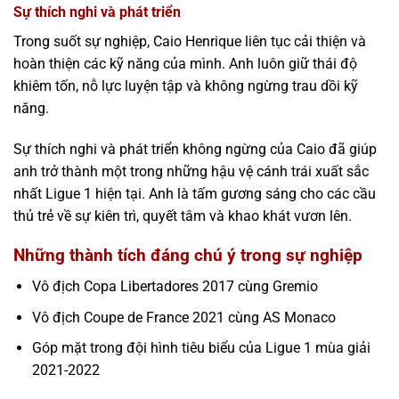
Sự thích nghi và phát triển
Trong suốt sự nghiệp, Caio Henrique liên tục cải thiện và
hoàn thiện các kỹ năng của mình. Anh luôn giữ thái độ
khiêm tốn, nỗ lực luyện tập và không ngừng trau dồi kỹ
năng.
Sự thích nghi và phát triển không ngừng của Caio đã giúp
anh trở thành một trong những hậu vệ cánh trái xuất sắc
nhất Ligue 1 hiện tại. Anh là tấm gương sáng cho các cầu
thủ trẻ về sự kiên trì, quyết tâm và khao khát vươn lên.
Những thành tích đáng chú ý trong sự nghiệp
Vô địch Copa Libertadores 2017 cùng Gremio
Vô địch Coupe de France 2021 cùng AS Monaco
Góp mặt trong đội hình tiêu biểu của Ligue 1 mùa giải
2021-2022