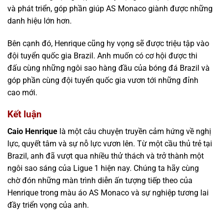
và phát triển, góp phần giúp AS Monaco giành được những
danh hiệu lớn hơn.
Bên cạnh đó, Henrique cũng hy vọng sẽ được triệu tập vào
đội tuyển quốc gia Brazil. Anh muốn có cơ hội được thi
đấu cùng những ngôi sao hàng đầu của bóng đá Brazil và
góp phần cùng đội tuyển quốc gia vươn tới những đỉnh
cao mới.
Kết luận
Caio Henrique
là một câu chuyện truyền cảm hứng về nghị
lực, quyết tâm và sự nỗ lực vươn lên. Từ một cầu thủ trẻ tại
Brazil, anh đã vượt qua nhiều thử thách và trở thành một
ngôi sao sáng của Ligue 1 hiện nay. Chúng ta hãy cùng
chờ đón những màn trình diễn ấn tượng tiếp theo của
Henrique trong màu áo AS Monaco và sự nghiệp tương lai
đầy triển vọng của anh.