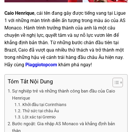
Caio Henrique
, cái tên đang gây được tiếng vang tại Ligue
1 với những màn trình diễn ấn tượng trong màu áo của AS
Monaco. Hành trình trưởng thành của anh là một câu
chuyện về nghị lực, quyết tâm và sự nỗ lực vươn lên để
khẳng định bản thân. Từ những bước chân đầu tiên tại
Brazil, Caio đã vượt qua nhiều thử thách và trở thành một
trong những hậu vệ cánh trái hàng đầu châu Âu hiện nay.
Hãy cùng
Piaggiotopcom
khám phá ngay!
Tóm Tắt Nội Dung
Sự nghiệp trẻ và những thành công ban đầu của Caio
Henrique
Khởi đầu tại Corinthians
Thử sức tại châu Âu
Lột xác tại Gremio
Bước ngoặt: Gia nhập AS Monaco và khẳng định bản
thân