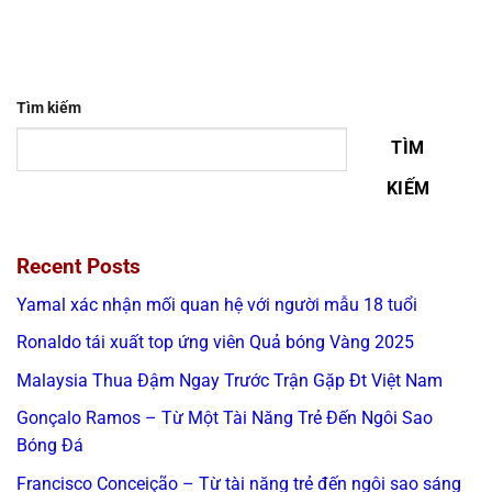
Tìm kiếm
TÌM
KIẾM
Recent Posts
Yamal xác nhận mối quan hệ với người mẫu 18 tuổi
Ronaldo tái xuất top ứng viên Quả bóng Vàng 2025
Malaysia Thua Đậm Ngay Trước Trận Gặp Đt Việt Nam
Gonçalo Ramos – Từ Một Tài Năng Trẻ Đến Ngôi Sao
Bóng Đá
Francisco Conceição – Từ tài năng trẻ đến ngôi sao sáng